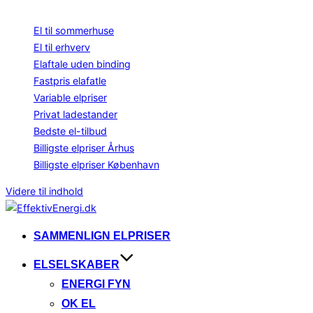
Bliv klogere på elpriser
El til sommerhuse
El til erhverv
Elaftale uden binding
Fastpris elafatle
Variable elpriser
Privat ladestander
Bedste el-tilbud
Billigste elpriser Århus
Billigste elpriser København
Videre til indhold
SAMMENLIGN ELPRISER
ELSELSKABER
ENERGI FYN
OK EL