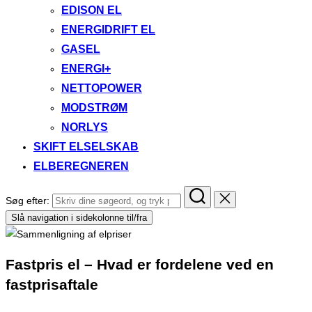
EDISON EL
ENERGIDRIFT EL
GASEL
ENERGI+
NETTOPOWER
MODSTRØM
NORLYS
SKIFT ELSELSKAB
ELBEREGNEREN
Søg efter:
Slå navigation i sidekolonne til/fra
Fastpris el – Hvad er fordelene ved en
fastprisaftale