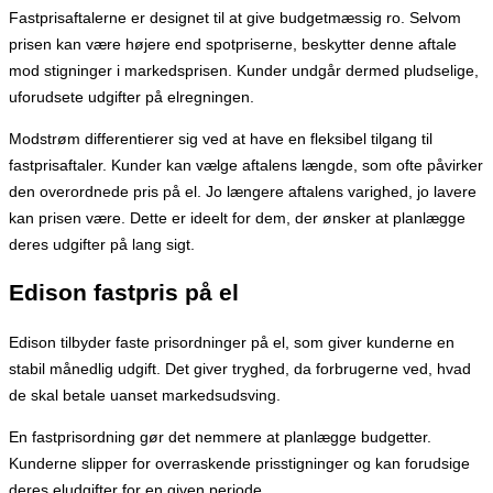
Fastprisaftalerne er designet til at give budgetmæssig ro. Selvom
prisen kan være højere end spotpriserne, beskytter denne aftale
mod stigninger i markedsprisen. Kunder undgår dermed pludselige,
uforudsete udgifter på elregningen.
Modstrøm differentierer sig ved at have en fleksibel tilgang til
fastprisaftaler. Kunder kan vælge aftalens længde, som ofte påvirker
den overordnede pris på el. Jo længere aftalens varighed, jo lavere
kan prisen være. Dette er ideelt for dem, der ønsker at planlægge
deres udgifter på lang sigt.
Edison fastpris på el
Edison tilbyder faste prisordninger på el, som giver kunderne en
stabil månedlig udgift. Det giver tryghed, da forbrugerne ved, hvad
de skal betale uanset markedsudsving.
En fastprisordning gør det nemmere at planlægge budgetter.
Kunderne slipper for overraskende prisstigninger og kan forudsige
deres eludgifter for en given periode.