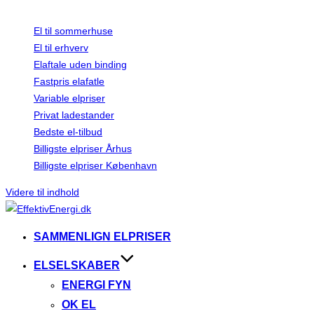
Bliv klogere på elpriser
El til sommerhuse
El til erhverv
Elaftale uden binding
Fastpris elafatle
Variable elpriser
Privat ladestander
Bedste el-tilbud
Billigste elpriser Århus
Billigste elpriser København
Videre til indhold
SAMMENLIGN ELPRISER
ELSELSKABER
ENERGI FYN
OK EL