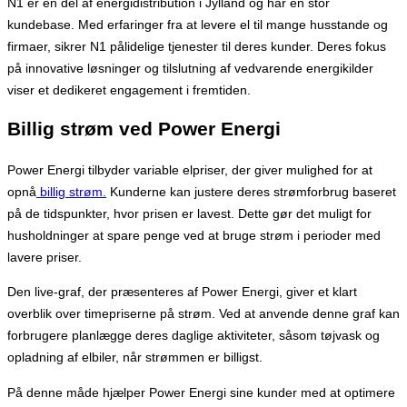
N1 er en del af energidistribution i Jylland og har en stor
kundebase. Med erfaringer fra at levere el til mange husstande og
firmaer, sikrer N1 pålidelige tjenester til deres kunder. Deres fokus
på innovative løsninger og tilslutning af vedvarende energikilder
viser et dedikeret engagement i fremtiden.
Billig strøm ved Power Energi
Power Energi tilbyder variable elpriser, der giver mulighed for at
opnå
billig strøm.
Kunderne kan justere deres strømforbrug baseret
på de tidspunkter, hvor prisen er lavest. Dette gør det muligt for
husholdninger at spare penge ved at bruge strøm i perioder med
lavere priser.
Den live-graf, der præsenteres af Power Energi, giver et klart
overblik over timepriserne på strøm. Ved at anvende denne graf kan
forbrugere planlægge deres daglige aktiviteter, såsom tøjvask og
opladning af elbiler, når strømmen er billigst.
På denne måde hjælper Power Energi sine kunder med at optimere