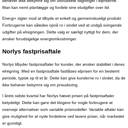
behøver ikke bekymre sig om uforudsete stigninger i elpriserne.
Man kan nemt planlægge og fordele sine eludgifter over tid.
Energi+ sigter mod at tilbyde et enkelt og gennemskueligt produkt.
Forbrugerne kan således opnå ro i sindet ved at undgå svingende
udgifter på elregningen. Dette valg er særligt nyttigt for dem, der
ønsker forudsigelige energiomkostninger.
Norlys fastprisaftale
Norlys tilbyder fastprisaftaler for kunder, der ønsker stabilitet i deres
elregning. Med en fastprisaftale fastlåses elprisen for en bestemt
periode, typisk op til et år. Dette kan give kunderne ro i sindet, da de
ikke behøver bekymre sig om prisudsving.
I årets sidste kvartal har Norlys hævet prisen på fastprisaftaler
betydeligt. Dette kan gøre det klogere for nogle forbrugere at
overveje alternativer som variable prismodeller. Variable aftaler kan
give mulighed for at nyde fordelene ved lavere priser, når markedet
er gunstigt.