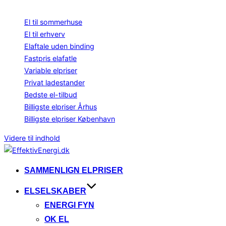
Bliv klogere på elpriser
El til sommerhuse
El til erhverv
Elaftale uden binding
Fastpris elafatle
Variable elpriser
Privat ladestander
Bedste el-tilbud
Billigste elpriser Århus
Billigste elpriser København
Videre til indhold
SAMMENLIGN ELPRISER
ELSELSKABER
ENERGI FYN
OK EL