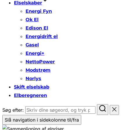
Elselskaber
Energi Fyn
Ok El
Edison El
Energidrift el
Gasel
Energi+
NettoPower
Modstrøm
Norlys
Skift elselskab
Elberegneren
Søg efter:
Slå navigation i sidekolonne til/fra