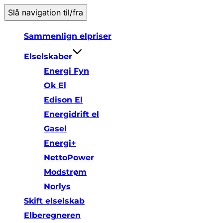
Slå navigation til/fra
Sammenlign elpriser
Elselskaber
Energi Fyn
Ok El
Edison El
Energidrift el
Gasel
Energi+
NettoPower
Modstrøm
Norlys
Skift elselskab
Elberegneren