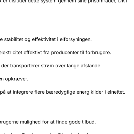
 er tilsluttet dette system gennem sine prisområder, DK1
stabilitet og effektivitet i elforsyningen.
ktricitet effektivt fra producenter til forbrugere.
, der transporterer strøm over lange afstande.
ten opkræver.
på at integrere flere bæredygtige energikilder i elnettet.
rugerne mulighed for at finde gode tilbud.