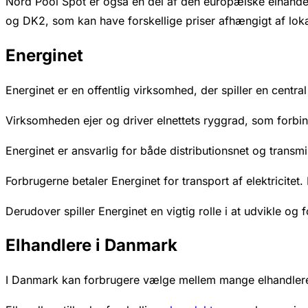
Nord Pool Spot er også en del af den europæiske elhandel,
og DK2, som kan have forskellige priser afhængigt af loka
Energinet
Energinet er en offentlig virksomhed, der spiller en central 
Virksomheden ejer og driver elnettets ryggrad, som forbinde
Energinet er ansvarlig for både distributionsnet og transm
Forbrugerne betaler Energinet for transport af elektricite
Derudover spiller Energinet en vigtig rolle i at udvikle og
Elhandlere i Danmark
I Danmark kan forbrugere vælge mellem mange elhandlere. 