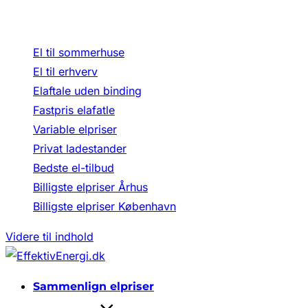
Bliv klogere på elpriser
El til sommerhuse
El til erhverv
Elaftale uden binding
Fastpris elafatle
Variable elpriser
Privat ladestander
Bedste el-tilbud
Billigste elpriser Århus
Billigste elpriser København
Videre til indhold
Sammenlign elpriser