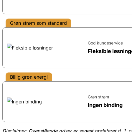
Grøn strøm som standard
God kundeservice
Fleksible løsning
Billig grøn energi
Grøn strøm
Ingen binding
Disclaimer: Ovenstående priser er senest opdateret d. 1. 