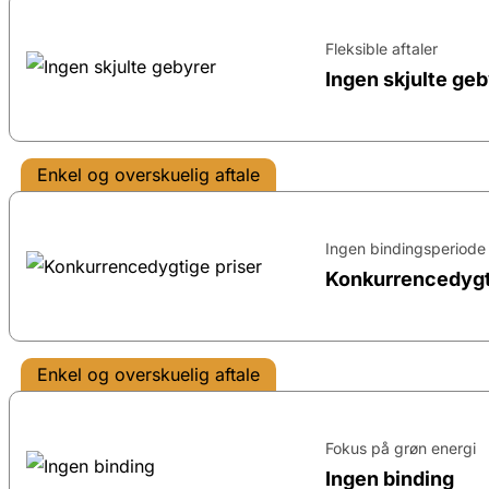
Fleksible aftaler
Ingen skjulte geb
Enkel og overskuelig aftale
Ingen bindingsperiode
Konkurrencedygti
Enkel og overskuelig aftale
Fokus på grøn energi
Ingen binding