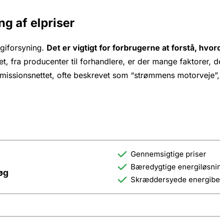
g af elpriser
rgiforsyning.
Det er vigtigt for forbrugerne at forstå, hvo
t, fra producenter til forhandlere, er der mange faktorer, de
smissionsnettet, ofte beskrevet som “strømmens motorveje”, m
Gennemsigtige priser
Bæredygtige energiløsni
øg
Skræddersyede energibe